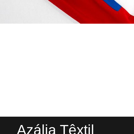
Azália Têxtil